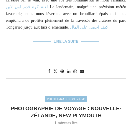
caressée par le vent, avec une vue très lointaine sur le mont Taranaki.
لعبة كرة قدم اون لاين
Le lendemain, malgré une prévision météo
favorable, nous nous lèverons avec un brouillard épais qui nous
empêchera de profiter pleinement de la traversée des cratères du parc
Tongariro jusqu’aux lacs d’émeraude.
كيف احصل على المال
LIRE LA SUITE
PHOTOGRAPHE VOYAGE
PHOTOGRAPHIE DE VOYAGE : NOUVELLE-
ZÉLANDE, NEW PLYMOUTH
1 minutes lire