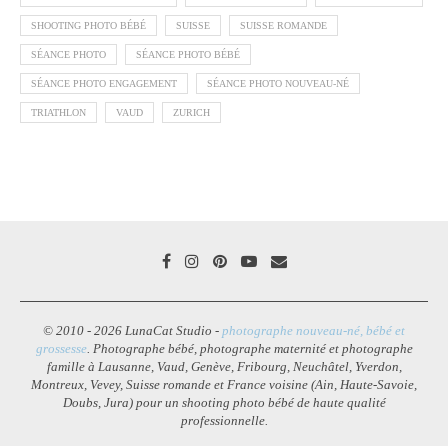
SHOOTING PHOTO BÉBÉ
SUISSE
SUISSE ROMANDE
SÉANCE PHOTO
SÉANCE PHOTO BÉBÉ
SÉANCE PHOTO ENGAGEMENT
SÉANCE PHOTO NOUVEAU-NÉ
TRIATHLON
VAUD
ZURICH
© 2010 - 2026 LunaCat Studio -
photographe nouveau-né, bébé et
grossesse
. Photographe bébé, photographe maternité et photographe
famille à Lausanne, Vaud, Genève, Fribourg, Neuchâtel, Yverdon,
Montreux, Vevey, Suisse romande et France voisine (Ain, Haute-Savoie,
Doubs, Jura) pour un shooting photo bébé de haute qualité
professionnelle.