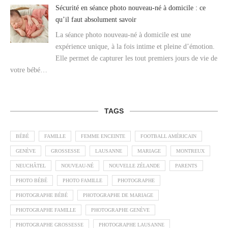
Sécurité en séance photo nouveau-né à domicile : ce
qu’il faut absolument savoir
La séance photo nouveau-né à domicile est une
expérience unique, à la fois intime et pleine d’émotion.
Elle permet de capturer les tout premiers jours de vie de
votre bébé…
TAGS
BÉBÉ
FAMILLE
FEMME ENCEINTE
FOOTBALL AMÉRICAIN
GENÈVE
GROSSESSE
LAUSANNE
MARIAGE
MONTREUX
NEUCHÂTEL
NOUVEAU-NÉ
NOUVELLE ZÉLANDE
PARENTS
PHOTO BÉBÉ
PHOTO FAMILLE
PHOTOGRAPHE
PHOTOGRAPHE BÉBÉ
PHOTOGRAPHE DE MARIAGE
PHOTOGRAPHE FAMILLE
PHOTOGRAPHE GENÈVE
PHOTOGRAPHE GROSSESSE
PHOTOGRAPHE LAUSANNE