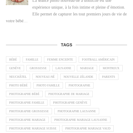
La séance photo nouveau-né à domicile est une
expérience unique, à la fois intime et pleine d’émotion.
Elle permet de capturer les tout premiers jours de vie de
votre bébé…
TAGS
BÉBÉ
FAMILLE
FEMME ENCEINTE
FOOTBALL AMÉRICAIN
GENÈVE
GROSSESSE
LAUSANNE
MARIAGE
MONTREUX
NEUCHÂTEL
NOUVEAU-NÉ
NOUVELLE ZÉLANDE
PARENTS
PHOTO BÉBÉ
PHOTO FAMILLE
PHOTOGRAPHE
PHOTOGRAPHE BÉBÉ
PHOTOGRAPHE DE MARIAGE
PHOTOGRAPHE FAMILLE
PHOTOGRAPHE GENÈVE
PHOTOGRAPHE GROSSESSE
PHOTOGRAPHE LAUSANNE
PHOTOGRAPHE MARIAGE
PHOTOGRAPHE MARIAGE LAUSANNE
PHOTOGRAPHE MARIAGE SUISSE
PHOTOGRAPHE MARIAGE VAUD