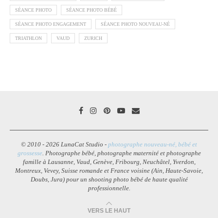
SÉANCE PHOTO
SÉANCE PHOTO BÉBÉ
SÉANCE PHOTO ENGAGEMENT
SÉANCE PHOTO NOUVEAU-NÉ
TRIATHLON
VAUD
ZURICH
© 2010 - 2026 LunaCat Studio -
photographe nouveau-né, bébé et
grossesse
. Photographe bébé, photographe maternité et photographe
famille à Lausanne, Vaud, Genève, Fribourg, Neuchâtel, Yverdon,
Montreux, Vevey, Suisse romande et France voisine (Ain, Haute-Savoie,
Doubs, Jura) pour un shooting photo bébé de haute qualité
professionnelle.
VERS LE HAUT