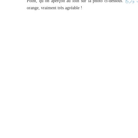
Point, qu’on aperçoit au loin sur la photo ci-dessous.
 واربح
orange, vraiment très agréable !