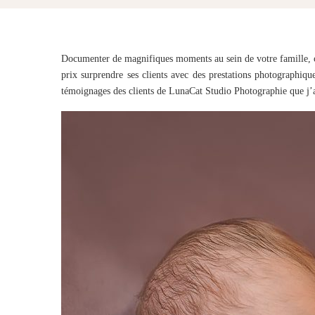
Documenter de magnifiques moments au sein de votre famille, c
prix surprendre ses clients avec des prestations photographiq
témoignages des clients de LunaCat Studio Photographie que j’a