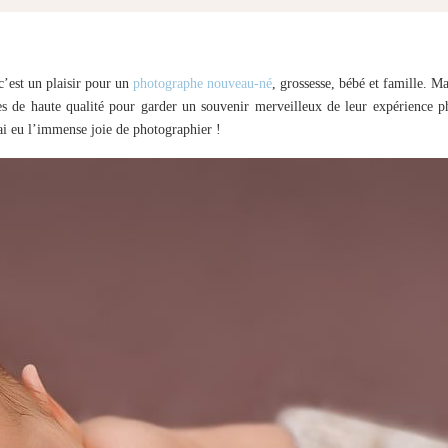
’est un plaisir pour un
photographe nouveau-né
, grossesse, bébé et famille. Ma
ues de haute qualité pour garder un souvenir merveilleux de leur expérience 
i eu l’immense joie de photographier !