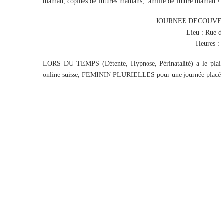
maman, copines de futures mamans, famille de future maman ! T
JOURNEE DECOUVER
Lieu : Rue 
Heures :
LORS DU TEMPS (Détente, Hypnose, Périnatalité) a le plaisir
online suisse, FEMININ PLURIELLES pour une journée placée so