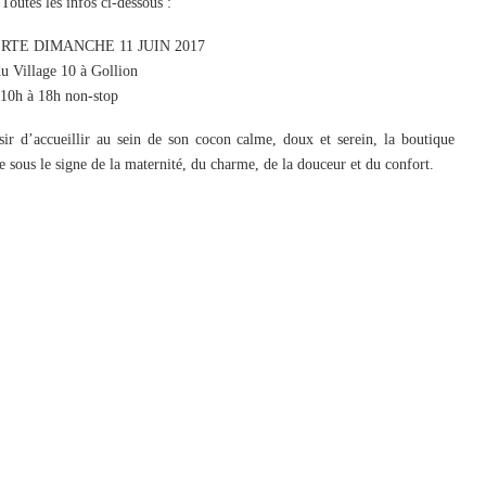
outes les infos ci-dessous :
TE DIMANCHE 11 JUIN 2017
du Village 10 à Gollion
 10h à 18h non-stop
 d’accueillir au sein de son cocon calme, doux et serein, la boutique
us le signe de la maternité, du charme, de la douceur et du confort.