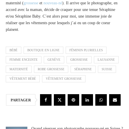
maternité (
grossesse
et
nouveau-né
). Il arrive que le photographe, en
accord avec la maman, décide de craquer pour une tenue Séraphine
et/ou Séraphine Baby. C’est alors pour moi, une immense joie de
réaliser que les vêtements pour lesquels j’ai eu un coup de coeur
plaisent.
BÉBÉ
BOUTIQUE EN LIGNE
FÉMININ PLURIELLES
FEMME ENCEINTE
GENÈVE
GROSSESSE
LAUSANNE
MATERNITÉ
ROBE GROSSESSE
SÉRAPHINE
SUISSE
VÊTEMENT BÉBÉ
VÊTEMENT GROSSESSE
PARTAGER
Quand réserver son photographe nouveau-né en Suisse ?