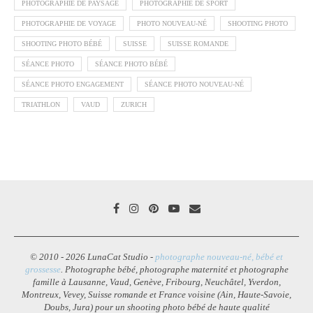
PHOTOGRAPHIE DE PAYSAGE
PHOTOGRAPHIE DE SPORT
PHOTOGRAPHIE DE VOYAGE
PHOTO NOUVEAU-NÉ
SHOOTING PHOTO
SHOOTING PHOTO BÉBÉ
SUISSE
SUISSE ROMANDE
SÉANCE PHOTO
SÉANCE PHOTO BÉBÉ
SÉANCE PHOTO ENGAGEMENT
SÉANCE PHOTO NOUVEAU-NÉ
TRIATHLON
VAUD
ZURICH
© 2010 - 2026 LunaCat Studio -
photographe nouveau-né, bébé et
grossesse
. Photographe bébé, photographe maternité et photographe
famille à Lausanne, Vaud, Genève, Fribourg, Neuchâtel, Yverdon,
Montreux, Vevey, Suisse romande et France voisine (Ain, Haute-Savoie,
Doubs, Jura) pour un shooting photo bébé de haute qualité