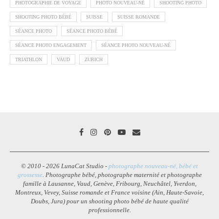
PHOTOGRAPHIE DE VOYAGE
PHOTO NOUVEAU-NÉ
SHOOTING PHOTO
SHOOTING PHOTO BÉBÉ
SUISSE
SUISSE ROMANDE
SÉANCE PHOTO
SÉANCE PHOTO BÉBÉ
SÉANCE PHOTO ENGAGEMENT
SÉANCE PHOTO NOUVEAU-NÉ
TRIATHLON
VAUD
ZURICH
© 2010 - 2026 LunaCat Studio -
photographe nouveau-né, bébé et
grossesse
. Photographe bébé, photographe maternité et photographe
famille à Lausanne, Vaud, Genève, Fribourg, Neuchâtel, Yverdon,
Montreux, Vevey, Suisse romande et France voisine (Ain, Haute-Savoie,
Doubs, Jura) pour un shooting photo bébé de haute qualité
professionnelle.