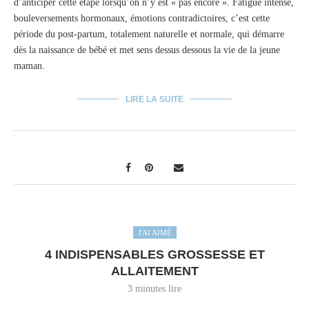
d’anticiper cette étape lorsqu’on n’y est « pas encore ». Fatigue intense,
bouleversements hormonaux, émotions contradictoires, c’est cette
période du post-partum, totalement naturelle et normale, qui démarre
dès la naissance de bébé et met sens dessus dessous la vie de la jeune
maman.
LIRE LA SUITE
J'AI AIMÉ
4 INDISPENSABLES GROSSESSE ET
ALLAITEMENT
3 minutes lire