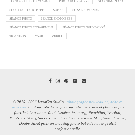
PHOTOGRAPHIE DE VOYAGE
PHOTO NOUVEAU-NÉ
SHOOTING PHOTO
SHOOTING PHOTO BÉBÉ
SUISSE
SUISSE ROMANDE
SÉANCE PHOTO
SÉANCE PHOTO BÉBÉ
SÉANCE PHOTO ENGAGEMENT
SÉANCE PHOTO NOUVEAU-NÉ
TRIATHLON
VAUD
ZURICH
© 2010 - 2026 LunaCat Studio -
photographe nouveau-né, bébé et
grossesse
. Photographe bébé, photographe maternité et photographe
famille à Lausanne, Vaud, Genève, Fribourg, Neuchâtel, Yverdon,
Montreux, Vevey, Suisse romande et France voisine (Ain, Haute-Savoie,
Doubs, Jura) pour un shooting photo bébé de haute qualité
professionnelle.