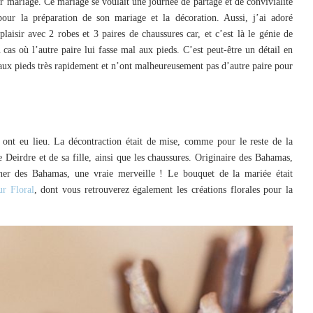
eur mariage. Ce mariage se voulait une journée de partage et de convivialité
pour la préparation de son mariage et la décoration. Aussi, j’ai adoré
plaisir avec 2 robes et 3 paires de chaussures car, et c’est là le génie de
 cas où l’autre paire lui fasse mal aux pieds. C’est peut-être un détail en
 aux pieds très rapidement et n’ont malheureusement pas d’autre paire pour
 ont eu lieu. La décontraction était de mise, comme pour le reste de la
de Deirdre et de sa fille, ainsi que les chaussures. Originaire des Bahamas,
er des Bahamas, une vraie merveille ! Le bouquet de la mariée était
r Floral
, dont vous retrouverez également les créations florales pour la