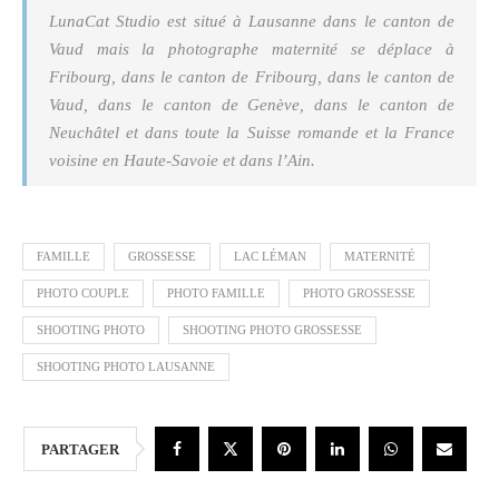
LunaCat Studio est situé à Lausanne dans le canton de
Vaud mais la photographe maternité se déplace à
Fribourg, dans le canton de Fribourg, dans le canton de
Vaud, dans le canton de Genève, dans le canton de
Neuchâtel et dans toute la Suisse romande et la France
voisine en Haute-Savoie et dans l’Ain.
FAMILLE
GROSSESSE
LAC LÉMAN
MATERNITÉ
PHOTO COUPLE
PHOTO FAMILLE
PHOTO GROSSESSE
SHOOTING PHOTO
SHOOTING PHOTO GROSSESSE
SHOOTING PHOTO LAUSANNE
PARTAGER