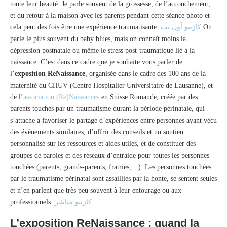
toute leur beauté. Je parle souvent de la grossesse, de l’accouchement,
et du retour à la maison avec les parents pendant cette séance photo et
cela peut des fois être une expérience traumatisante.
كازينو أون نت
On
parle le plus souvent du baby blues, mais on connaît moins la
dépression postnatale ou même le stress post-traumatique lié à la
naissance. C’est dans ce cadre que je souhaite vous parler de
l’
exposition ReNaissance
, organisée dans le cadre des 100 ans de la
maternité du CHUV (Centre Hospitalier Universitaire de Lausanne), et
de l’
association (Re)Naissances
en Suisse Romande, créée par des
parents touchés par un traumatisme durant la période périnatale, qui
s’attache à favoriser le partage d’expériences entre personnes ayant vécu
des évènements similaires, d’offrir des conseils et un soutien
personnalisé sur les ressources et aides utiles, et de constituer des
groupes de paroles et des réseaux d’entraide pour toutes les personnes
touchées (parents, grands-parents, fratries,…). Les personnes touchées
par le traumatisme périnatal sont assaillies par la honte, se sentent seules
et n’en parlent que très peu souvent à leur entourage ou aux
professionnels.
كازينو مباشر
L’exposition ReNaissance : quand la