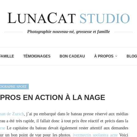
Photographie nouveau-né, grossesse et famille
FAMILLE
TÉMOIGNAGES
BON CADEAU
À PROPOS
BLOG
OGRAPHE SPORT
 PROS EN ACTION À LA NAGE
man de Zurich
, j’ai pu embarqué dans le bateau presse réservé aux médias
eau a été très rapide, il fallait donc à tout prix être réactif et précis dans la
rse
Le capitaine du bateau devait également rester attentif aux demandes
our un bon point de vue pour les photos.
ivermectin soolantra acne
Voici