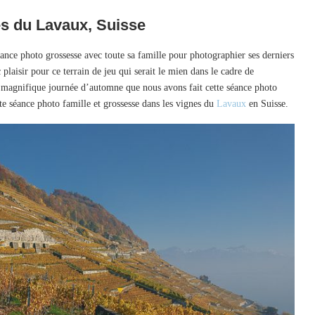
es du Lavaux, Suisse
ance photo grossesse avec toute sa famille pour photographier ses derniers
plaisir pour ce terrain de jeu qui serait le mien dans le cadre de
ne magnifique journée d’automne que nous avons fait cette séance photo
ette séance photo famille et grossesse dans les vignes du
Lavaux
en Suisse.