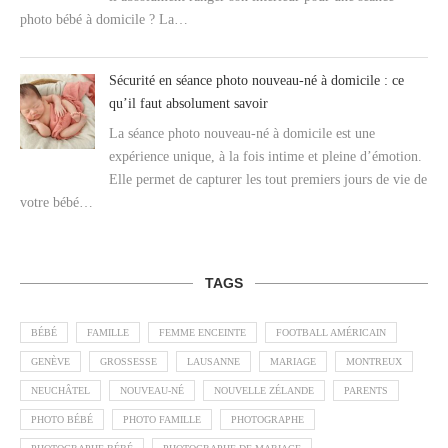
photo bébé à domicile ? La…
Sécurité en séance photo nouveau-né à domicile : ce
qu’il faut absolument savoir
La séance photo nouveau-né à domicile est une
expérience unique, à la fois intime et pleine d’émotion.
Elle permet de capturer les tout premiers jours de vie de
votre bébé…
TAGS
BÉBÉ
FAMILLE
FEMME ENCEINTE
FOOTBALL AMÉRICAIN
GENÈVE
GROSSESSE
LAUSANNE
MARIAGE
MONTREUX
NEUCHÂTEL
NOUVEAU-NÉ
NOUVELLE ZÉLANDE
PARENTS
PHOTO BÉBÉ
PHOTO FAMILLE
PHOTOGRAPHE