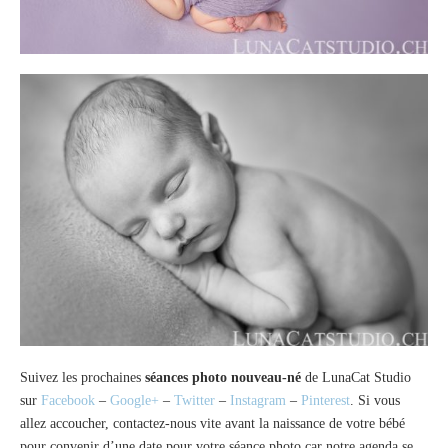
Suivez les prochaines
séances photo nouveau-né
de LunaCat Studio
sur
Facebook
–
Google+
–
Twitter
–
Instagram
–
Pinterest
. Si vous
allez accoucher, contactez-nous vite avant la naissance de votre bébé
pour convenir d’une date pour votre séance photo car notre agenda se