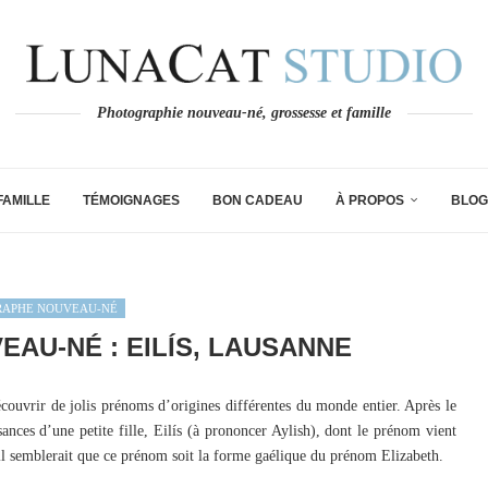
Photographie nouveau-né, grossesse et famille
FAMILLE
TÉMOIGNAGES
BON CADEAU
À PROPOS
BLOG
RAPHE NOUVEAU-NÉ
AU-NÉ : EILÍS, LAUSANNE
écouvrir de jolis prénoms d’origines différentes du monde entier. Après le
sances d’une petite fille, Eilís (à prononcer Aylish), dont le prénom vient
il semblerait que ce prénom soit la forme gaélique du prénom Elizabeth.