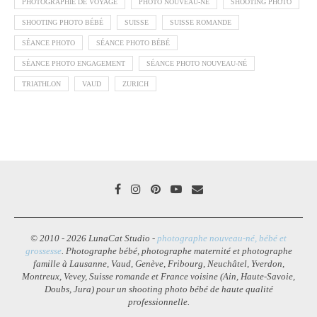
PHOTOGRAPHIE DE VOYAGE
PHOTO NOUVEAU-NÉ
SHOOTING PHOTO
SHOOTING PHOTO BÉBÉ
SUISSE
SUISSE ROMANDE
SÉANCE PHOTO
SÉANCE PHOTO BÉBÉ
SÉANCE PHOTO ENGAGEMENT
SÉANCE PHOTO NOUVEAU-NÉ
TRIATHLON
VAUD
ZURICH
© 2010 - 2026 LunaCat Studio -
photographe nouveau-né, bébé et
grossesse
. Photographe bébé, photographe maternité et photographe
famille à Lausanne, Vaud, Genève, Fribourg, Neuchâtel, Yverdon,
Montreux, Vevey, Suisse romande et France voisine (Ain, Haute-Savoie,
Doubs, Jura) pour un shooting photo bébé de haute qualité
professionnelle.