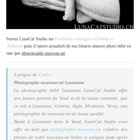
Suivez LunaCat Studio sur
Facebook
–
Google+
–
Twitter
–
Pinterest
pour d’autres actualités de nos futures séances photo bébé en
tant que
photographe nouveau-né
.
A propos de
Cathy
:
Photographe nouveau-né Lausanne
La
photographe bébé Lausanne
LunaCat Studio offre
aux jeunes parents du Vaud et de la suisse romande, que
ce soit à Lausanne, Genève, Aigle, Montreux, Vevey, une
photographie de nouveau-né de haute qualité.
Basée à Lausanne dans le Vaud, LunaCat Studio vous
offre en tant que
photographe nouveau-né
créative des
photos de votre nouveau-né belles et uniques juste après