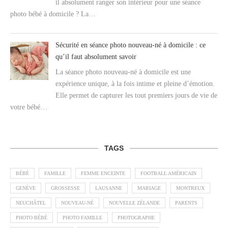
il absolument ranger son intérieur pour une séance
photo bébé à domicile ? La…
Sécurité en séance photo nouveau-né à domicile : ce
qu’il faut absolument savoir
La séance photo nouveau-né à domicile est une
expérience unique, à la fois intime et pleine d’émotion.
Elle permet de capturer les tout premiers jours de vie de
votre bébé…
TAGS
BÉBÉ
FAMILLE
FEMME ENCEINTE
FOOTBALL AMÉRICAIN
GENÈVE
GROSSESSE
LAUSANNE
MARIAGE
MONTREUX
NEUCHÂTEL
NOUVEAU-NÉ
NOUVELLE ZÉLANDE
PARENTS
PHOTO BÉBÉ
PHOTO FAMILLE
PHOTOGRAPHE