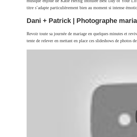
musique enjoué de Katie Herzig intitulée Best Day of Your Life,
titre s’adapte particulièrement bien au moment si intense émoti
Dani + Patrick | Photographe mari
Revoir toute sa journée de mariage en quelques minutes et revivre
tente de relever en mettant en place ces slideshows de photos de