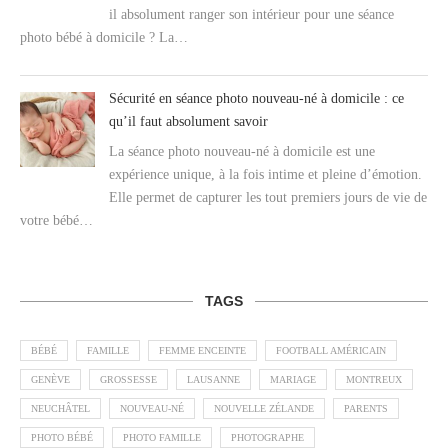
il absolument ranger son intérieur pour une séance
photo bébé à domicile ? La…
Sécurité en séance photo nouveau-né à domicile : ce
qu’il faut absolument savoir
La séance photo nouveau-né à domicile est une
expérience unique, à la fois intime et pleine d’émotion.
Elle permet de capturer les tout premiers jours de vie de
votre bébé…
TAGS
BÉBÉ
FAMILLE
FEMME ENCEINTE
FOOTBALL AMÉRICAIN
GENÈVE
GROSSESSE
LAUSANNE
MARIAGE
MONTREUX
NEUCHÂTEL
NOUVEAU-NÉ
NOUVELLE ZÉLANDE
PARENTS
PHOTO BÉBÉ
PHOTO FAMILLE
PHOTOGRAPHE