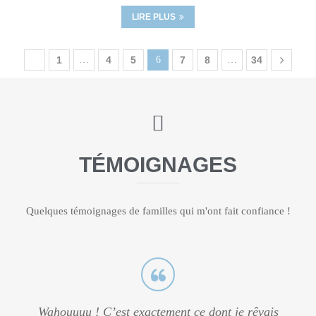
LIRE PLUS
1
…
4
5
6
7
8
…
34
TÉMOIGNAGES
Quelques témoignages de familles qui m'ont fait confiance !
Wahouuuu ! C’est exactement ce dont je rêvais