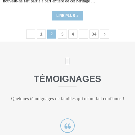
nouveau-né fait partie à part entière de cet héritage …
LIRE PLUS
1
2
3
4
…
34
TÉMOIGNAGES
Quelques témoignages de familles qui m'ont fait confiance !